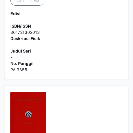
SAIFUL ISLAM
Edisi
-
ISBN/ISSN
361721302013
Deskripsi Fisik
-
Judul Seri
-
No. Panggil
PA 3355