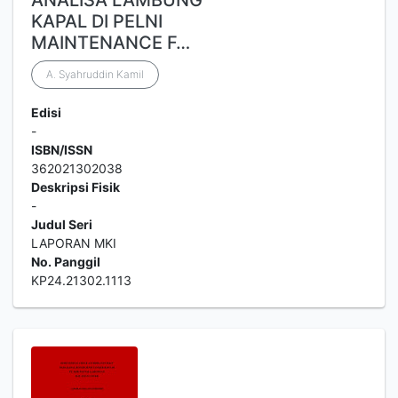
ANALISA LAMBUNG
KAPAL DI PELNI
MAINTENANCE F…
A. Syahruddin Kamil
Edisi
-
ISBN/ISSN
362021302038
Deskripsi Fisik
-
Judul Seri
LAPORAN MKI
No. Panggil
KP24.21302.1113