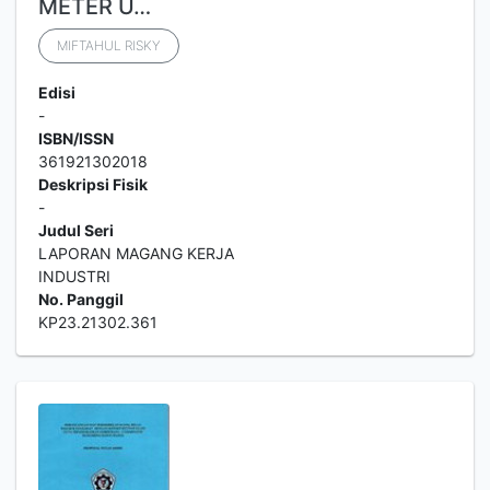
METER U…
MIFTAHUL RISKY
Edisi
-
ISBN/ISSN
361921302018
Deskripsi Fisik
-
Judul Seri
LAPORAN MAGANG KERJA
INDUSTRI
No. Panggil
KP23.21302.361