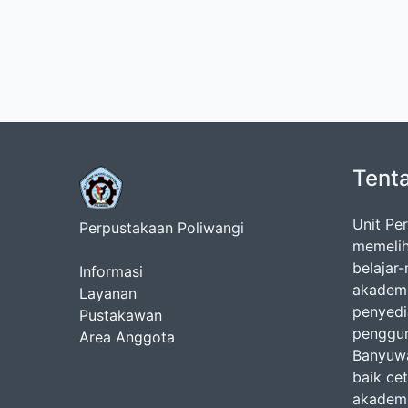
Tent
Unit Pe
Perpustakaan Poliwangi
memelih
belajar
Informasi
akademi
Layanan
penyedi
Pustakawan
penggun
Area Anggota
Banyuwa
baik ce
akademis,