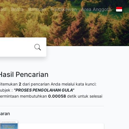
asi
Berita
Bantuan
Pustakawan
Area Anggota
Hasil Pencarian
itemukan
2
dari pencarian Anda melalui kata kunci:
ubjek :
"PROSES PENGOLAHAN GULA"
ermintaan membutuhkan
0.00058
detik untuk selesai
aran