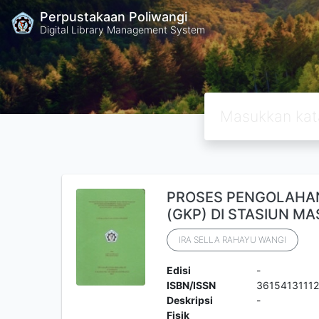
Perpustakaan Poliwangi
Digital Library Management System
PROSES PENGOLAHAN
(GKP) DI STASIUN M
IRA SELLA RAHAYU WANGI
Edisi
-
ISBN/ISSN
3615413111
Deskripsi
-
Fisik