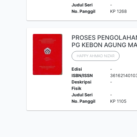
Judul Seri
-
No. Panggil
KP 1268
PROSES PENGOLAHAN 
PG KEBON AGUNG MA
HAPPY AHMAD NIZAR
Edisi
-
ISBN/ISSN
3616214010
Deskripsi
-
Fisik
Judul Seri
-
No. Panggil
KP 1105