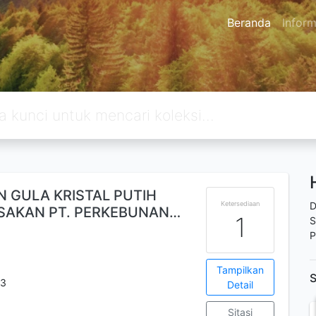
Beranda
Inform
 GULA KRISTAL PUTIH
Ketersediaan
D
ASAKAN PT. PERKEBUNAN…
1
S
P
Tampilkan
S
23
Detail
Sitasi