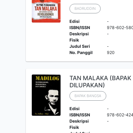
BADRUDDIN
Edisi
-
ISBN/ISSN
978-602-58
Deskripsi
-
Fisik
Judul Seri
-
No. Panggil
920
TAN MALAKA (BAPAK
DILUPAKAN)
BAPAK BANGSA
Edisi
-
ISBN/ISSN
978-602-424
Deskripsi
-
Fisik