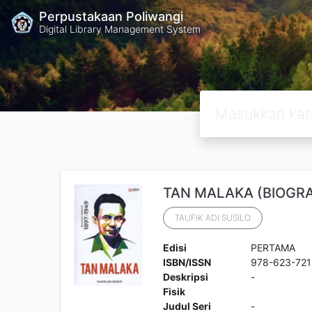
Perpustakaan Poliwangi
Digital Library Management System
TAN MALAKA (BIOGRA
TAUFIK ADI SUSILO
Edisi
PERTAMA
ISBN/ISSN
978-623-721
Deskripsi
-
Fisik
Judul Seri
-