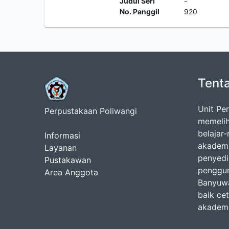
Judul Seri
-
No. Panggil
920
Tent
Unit Pe
Perpustakaan Poliwangi
memelih
belajar
Informasi
akademi
Layanan
penyedi
Pustakawan
penggun
Area Anggota
Banyuwa
baik ce
akademis,