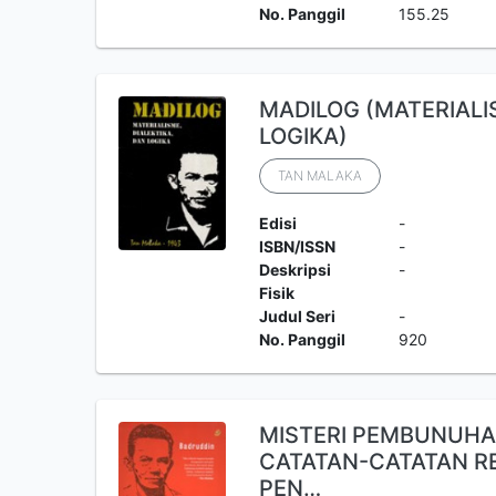
No. Panggil
155.25
MADILOG (MATERIALI
LOGIKA)
TAN MALAKA
Edisi
-
ISBN/ISSN
-
Deskripsi
-
Fisik
Judul Seri
-
No. Panggil
920
MISTERI PEMBUNUHA
CATATAN-CATATAN RE
PEN…