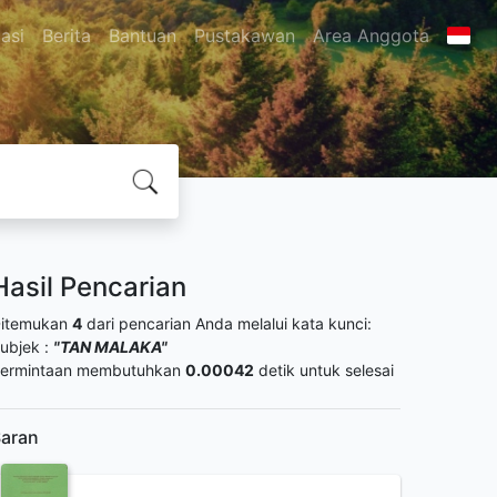
asi
Berita
Bantuan
Pustakawan
Area Anggota
Hasil Pencarian
itemukan
4
dari pencarian Anda melalui kata kunci:
ubjek :
"TAN MALAKA"
ermintaan membutuhkan
0.00042
detik untuk selesai
aran