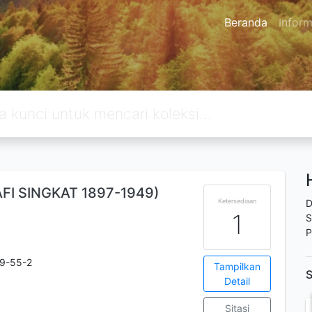
Beranda
Inform
FI SINGKAT 1897-1949)
Ketersediaan
D
1
S
P
9-55-2
Tampilkan
S
Detail
Sitasi