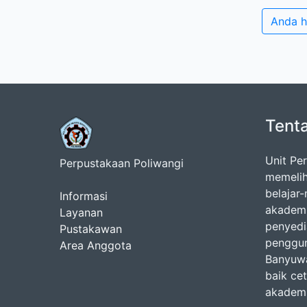
Anda h
Tent
Unit Pe
Perpustakaan Poliwangi
memelih
belajar
Informasi
akademi
Layanan
penyedi
Pustakawan
penggun
Area Anggota
Banyuwa
baik ce
akademis,