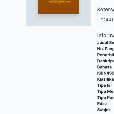
Keters
E24.41
Informa
Judul Se
No. Pang
Penerbi
Deskrips
Bahasa
ISBN/IS
Klasifika
Tipe Isi
Tipe Me
Tipe P
Edisi
Subjek