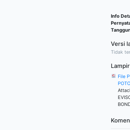
Info Deta
Pernyat
Tanggu
Versi l
Tidak ter
Lampir
File
POTO
Atta
EVIS
BON
Komen