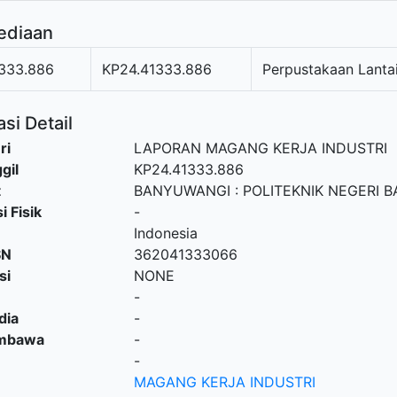
ediaan
333.886
KP24.41333.886
Perpustakaan Lanta
si Detail
ri
LAPORAN MAGANG KERJA INDUSTRI
gil
KP24.41333.886
t
BANYUWANGI
:
POLITEKNIK NEGERI 
i Fisik
-
Indonesia
SN
362041333066
si
NONE
-
dia
-
embawa
-
-
MAGANG KERJA INDUSTRI