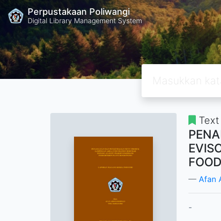
Perpustakaan Poliwangi
Digital Library Management System
Text
PENA
EVIS
FOOD
Afan 
-