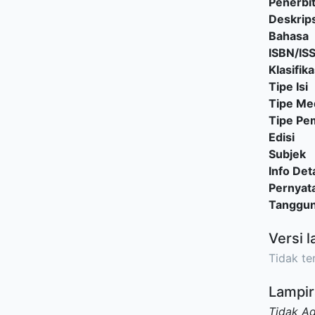
Penerbi
Deskrips
Bahasa
ISBN/IS
Klasifika
Tipe Isi
Tipe Me
Tipe P
Edisi
Subjek
Info Deta
Pernyat
Tanggu
Versi l
Tidak ter
Lampir
Tidak A