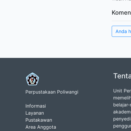
Komen
Anda h
Tent
Unit Pe
Perpustakaan Poliwangi
memelih
belajar
Informasi
akademi
Layanan
penyedi
Pustakawan
penggun
Area Anggota