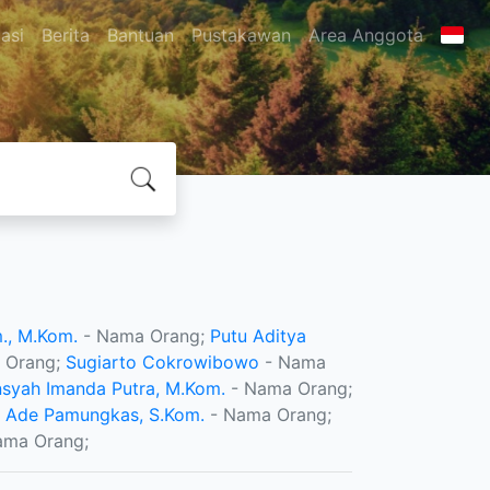
asi
Berita
Bantuan
Pustakawan
Area Anggota
., M.Kom.
- Nama Orang;
Putu Aditya
 Orang;
Sugiarto Cokrowibowo
- Nama
nsyah Imanda Putra, M.Kom.
- Nama Orang;
o Ade Pamungkas, S.Kom.
- Nama Orang;
ama Orang;