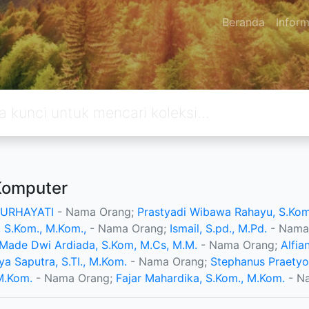
Beranda
Inform
Komputer
NURHAYATI
- Nama Orang;
Prastyadi Wibawa Rahayu, S.Kom
 S.Kom., M.Kom.,
- Nama Orang;
Ismail, S.pd., M.Pd.
- Nama
 Made Dwi Ardiada, S.Kom, M.Cs, M.M.
- Nama Orang;
Alfia
ya Saputra, S.TI., M.Kom.
- Nama Orang;
Stephanus Praety
M.Kom.
- Nama Orang;
Fajar Mahardika, S.Kom., M.Kom.
- N