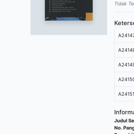
Tidak Te
Keters
A2414
A2414
A2414
A2415
A2415
Informa
Judul Se
No. Pang