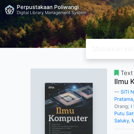
Perpustakaan Poliwangi
Digital Library Management System
Text
Ilmu 
SITI 
Pratama,
Orang;
I
Putu Sat
Saluky, 