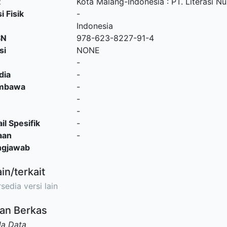
t
Kota Malang-Indonesia
:
PT. Literasi N
i Fisik
-
Indonesia
SN
978-623-8227-91-4
si
NONE
-
dia
-
embawa
-
-
-
il Spesifik
-
aan
-
ngjawab
ain/terkait
sedia versi lain
an Berkas
da Data