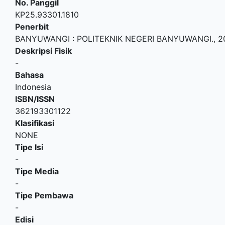
No. Panggil
KP25.93301.1810
Penerbit
BANYUWANGI
:
POLITEKNIK NEGERI BANYUWANGI
.,
2
Deskripsi Fisik
-
Bahasa
Indonesia
ISBN/ISSN
362193301122
Klasifikasi
NONE
Tipe Isi
-
Tipe Media
-
Tipe Pembawa
-
Edisi