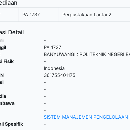
ediaan
7
PA 1737
Perpustakaan Lantai 2
si Detail
ri
-
gil
PA 1737
t
BANYUWANGI
:
POLITEKNIK NEGERI 
i Fisik
-
Indonesia
SN
361755401175
si
-
-
dia
-
embawa
-
-
SISTEM MANAJEMEN PENGELOLAAN 
il Spesifik
-