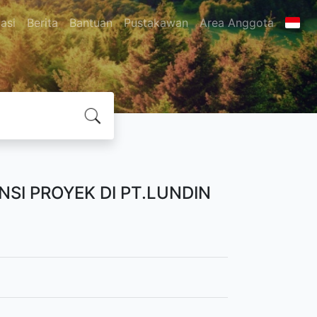
asi
Berita
Bantuan
Pustakawan
Area Anggota
I PROYEK DI PT.LUNDIN