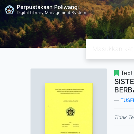
Perpustakaan Poliwangi
Digital Library Management System
Text
SIST
BERB
TUSF
Tidak Te