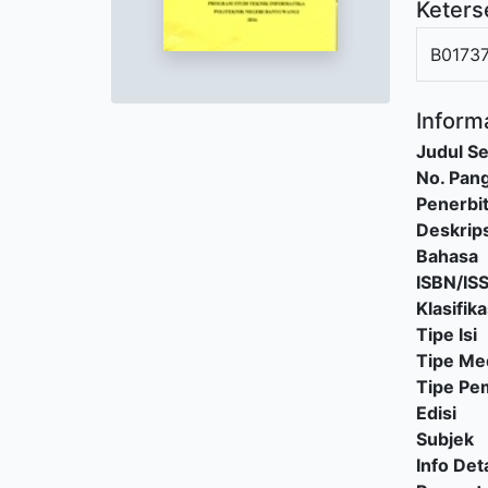
Keters
B0173
Informa
Judul Se
No. Pang
Penerbi
Deskrips
Bahasa
ISBN/IS
Klasifika
Tipe Isi
Tipe Me
Tipe P
Edisi
Subjek
Info Deta