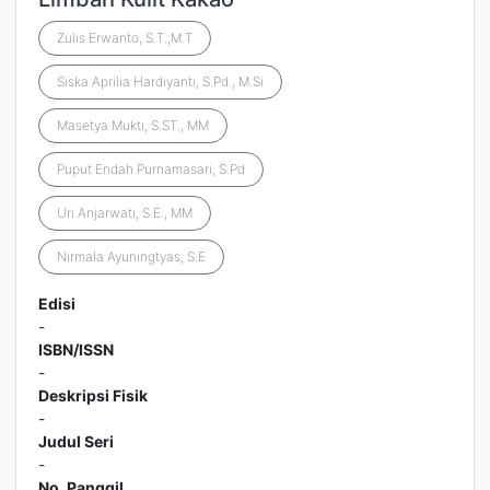
Zulis Erwanto, S.T.,M.T
Siska Aprilia Hardiyanti, S.Pd., M.Si
Masetya Mukti, S.ST., MM
Puput Endah Purnamasari, S.Pd
Uri Anjarwati, S.E., MM
Nirmala Ayuningtyas, S.E
Edisi
-
ISBN/ISSN
-
Deskripsi Fisik
-
Judul Seri
-
No. Panggil