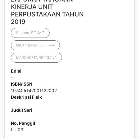
KINERJA UNIT
PERPUSTAKAAN TAHUN
2019
Subono, S.T.,M.T
Uri Anjarwati, S.E., MM
MARGARETA RETCIANA
Edisi
-
ISBN/ISSN
197405142001122002
Deskripsi Fisik
-
Judul Seri
-
No. Panggil
LU 03