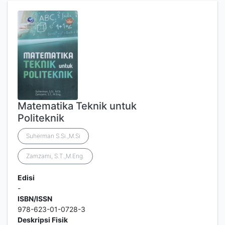
Matematika Teknik untuk
Politeknik
Suherman S.Si.,M.Si
Zamzami, S.T.,M.Eng.
Edisi
-
ISBN/ISSN
978-623-01-0728-3
Deskripsi Fisik