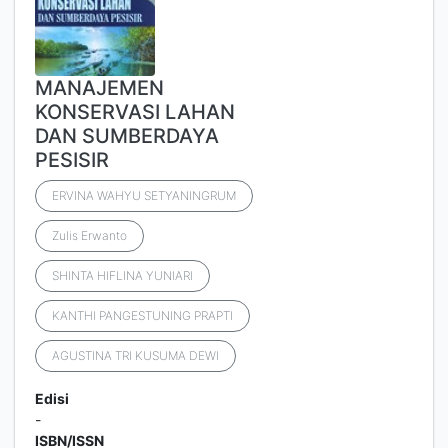
MANAJEMEN
KONSERVASI LAHAN
DAN SUMBERDAYA
PESISIR
ERVINA WAHYU SETYANINGRUM
Zulis Erwanto
SHINTA HIFLINA YUNIARI
KANTHI PANGESTUNING PRAPTI
AGUSTINA TRI KUSUMA DEWI
Edisi
-
ISBN/ISSN