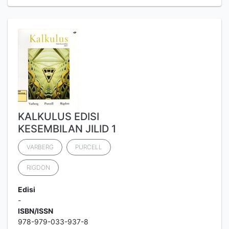
KALKULUS EDISI
KESEMBILAN JILID 1
VARBERG
PURCELL
RIGDON
Edisi
-
ISBN/ISSN
978-979-033-937-8