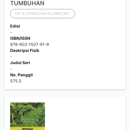
TUMBUHAN
DR. IR. ISTIROCHAH PUJIWATI,M.P.
Edisi
-
ISBN/ISSN
978-602-1507-91-9
Deskripsi Fisik
-
Judul Seri
-
No. Panggil
575.5