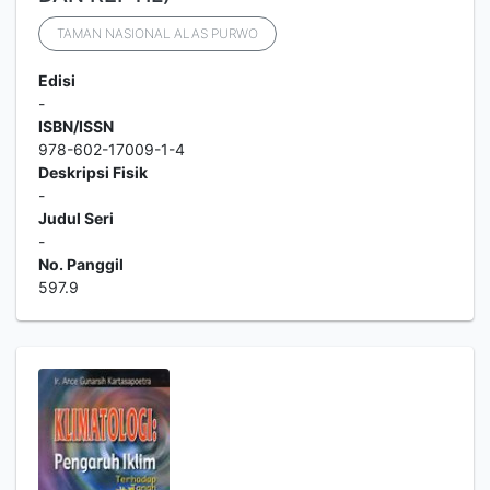
TAMAN NASIONAL ALAS PURWO
Edisi
-
ISBN/ISSN
978-602-17009-1-4
Deskripsi Fisik
-
Judul Seri
-
No. Panggil
597.9