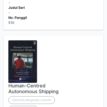
-
Judul Seri
-
No. Panggil
510
Human-Centred
Autonomous Shipping
Edited By Margareta Lützhöft