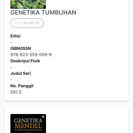
GENETIKA TUMBUHAN
L.V.CROWDER
Edisi
-
ISBN/ISSN
978-623-359-009-9
Deskripsi Fisik
-
Judul Seri
-
No. Panggil
581.3