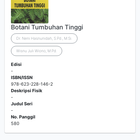
Botani Tumbuhan Tinggi
Dr. Neni Hasnunidah, S.Pd., M.Si.
Wisnu Juli Wiono, M.Pd.
Edisi
-
ISBN/ISSN
978-623-228-146-2
Deskripsi Fisik
-
Judul Seri
-
No. Panggil
580