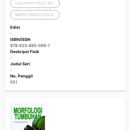
LUSI DWI PUTRI,S.T.,M.T.
MARTA DINATA,S.Si,M.Si.
Edisi
-
ISBN/ISSN
978-623-495-099-1
Deskripsi Fisik
-
Judul Seri
-
No. Panggil
551