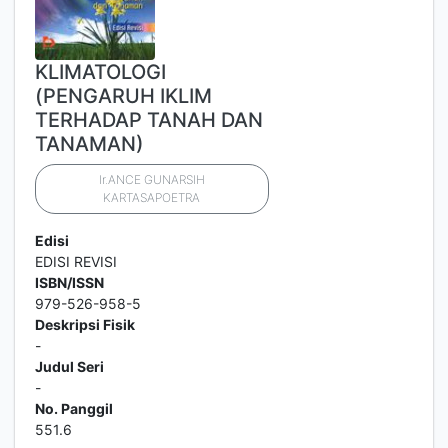
KLIMATOLOGI
(PENGARUH IKLIM
TERHADAP TANAH DAN
TANAMAN)
Ir.ANCE GUNARSIH
KARTASAPOETRA
Edisi
EDISI REVISI
ISBN/ISSN
979-526-958-5
Deskripsi Fisik
-
Judul Seri
-
No. Panggil
551.6