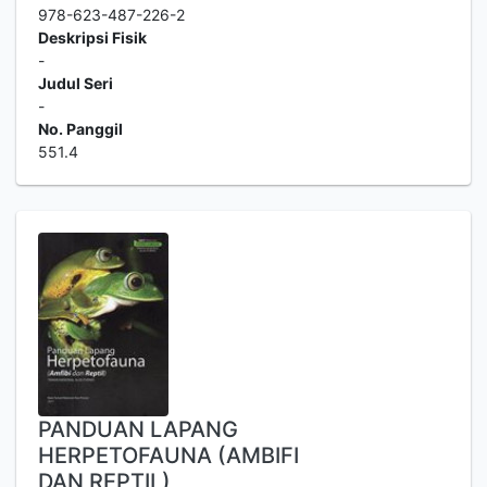
978-623-487-226-2
Deskripsi Fisik
-
Judul Seri
-
No. Panggil
551.4
PANDUAN LAPANG
HERPETOFAUNA (AMBIFI
DAN REPTIL)