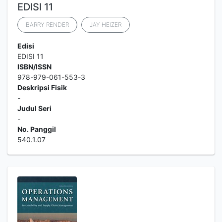
EDISI 11
BARRY RENDER
JAY HEIZER
Edisi
EDISI 11
ISBN/ISSN
978-979-061-553-3
Deskripsi Fisik
-
Judul Seri
-
No. Panggil
540.1.07