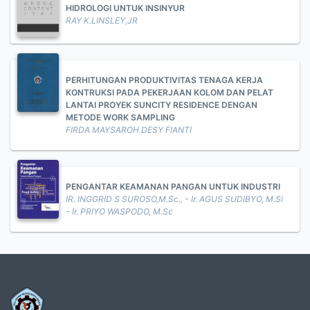
HIDROLOGI UNTUK INSINYUR
RAY K.LINSLEY,JR
PERHITUNGAN PRODUKTIVITAS TENAGA KERJA
KONTRUKSI PADA PEKERJAAN KOLOM DAN PELAT
LANTAI PROYEK SUNCITY RESIDENCE DENGAN
METODE WORK SAMPLING
FIRDA MAYSAROH DESY FIANTI
PENGANTAR KEAMANAN PANGAN UNTUK INDUSTRI
IR. INGGRID S SUROSO,M.Sc., - Ir. AGUS SUDIBYO, M.Si
- Ir. PRIYO WASPODO, M.Sc