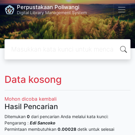
Perpustakaan Poliwangi
Digital Library Management System
Data kosong
Mohon dicoba kembali
Hasil Pencarian
Ditemukan
0
dari pencarian Anda melalui kata kunci:
Pengarang :
Edi Sancoko
Permintaan membutuhkan
0.00028
detik untuk selesai