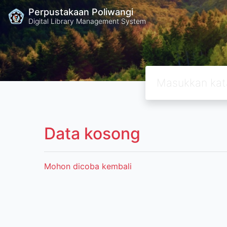
Perpustakaan Poliwangi
Digital Library Management System
Data kosong
Mohon dicoba kembali