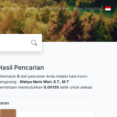
asi
Berita
Bantuan
Pustakawan
Area Anggota
Hasil Pencarian
itemukan
0
dari pencarian Anda melalui kata kunci:
engarang :
Wahyu Naris Wari, S.T., M.T
ermintaan membutuhkan
0.00155
detik untuk selesai
aran