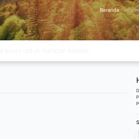
Beranda
Inform
D
P
P
S