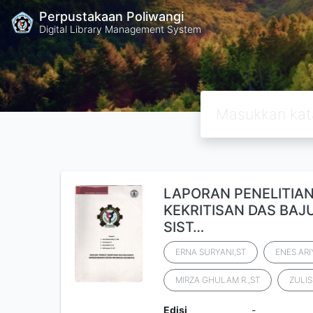
Perpustakaan Poliwangi
Digital Library Management System
LAPORAN PENELITIAN
KEKRITISAN DAS BA
SIST…
ERNA SURYANI,ST
ENES ARI
MIRZA GHULAM R.,ST
ZULIS
Edisi
-