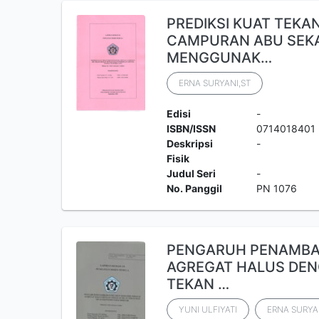
PREDIKSI KUAT TEKA
CAMPURAN ABU SEK
MENGGUNAK…
ERNA SURYANI,ST
Edisi
-
ISBN/ISSN
0714018401
Deskripsi
-
Fisik
Judul Seri
-
No. Panggil
PN 1076
PENGARUH PENAMBA
AGREGAT HALUS DEN
TEKAN …
YUNI ULFIYATI
ERNA SURYA