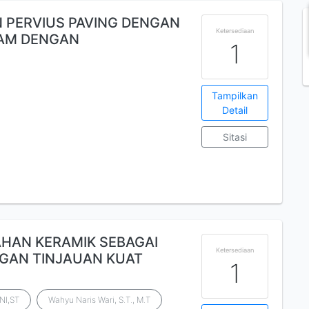
N PERVIUS PAVING DENGAN
Ketersediaan
AM DENGAN
1
Tampilkan
Detail
Sitasi
HAN KERAMIK SEBAGAI
Ketersediaan
GAN TINJAUAN KUAT
1
NI,ST
Wahyu Naris Wari, S.T., M.T