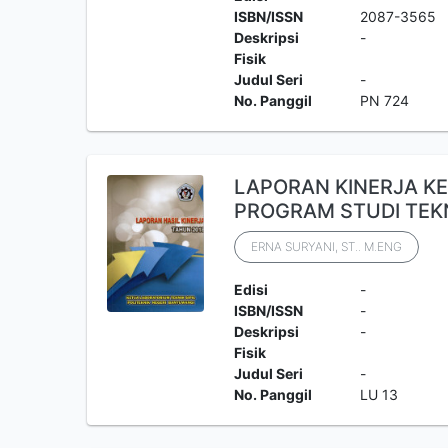
ISBN/ISSN
2087-3565
Deskripsi
-
Fisik
Judul Seri
-
No. Panggil
PN 724
LAPORAN KINERJA K
PROGRAM STUDI TEKN
ERNA SURYANI, ST.. M.ENG
Edisi
-
ISBN/ISSN
-
Deskripsi
-
Fisik
Judul Seri
-
No. Panggil
LU 13