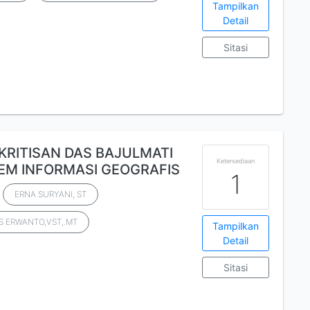
Tampilkan
Detail
8
Sitasi
EKRITISAN DAS BAJULMATI
Ketersediaan
M INFORMASI GEOGRAFIS
1
ERNA SURYANI, ST
S ERWANTO,VST,.MT
Tampilkan
Detail
Sitasi