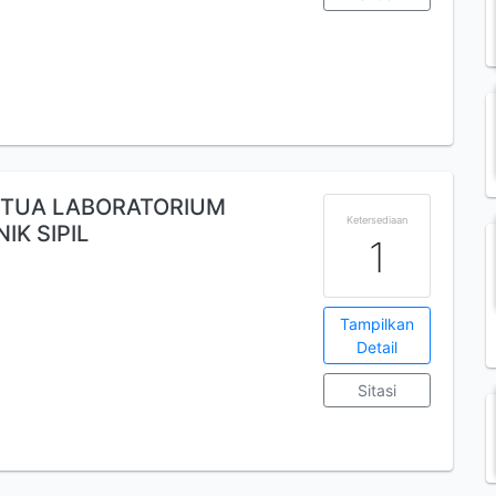
ETUA LABORATORIUM
Ketersediaan
IK SIPIL
1
Tampilkan
Detail
Sitasi