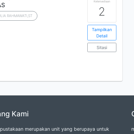
Ketersediaan
AS
2
LIA RAHMAWATI,ST
Tampilkan
Detail
Sitasi
ang Kami
rpustakaan merupakan unit yang berupaya untuk
m