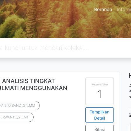
Beranda
Inform
 ANALISIS TINGKAT
Ketersediaan
D
JULMATI MENGGUNAKAN
1
P
P
YANTO SANDI,ST.,MM
Tampilkan
S
 ERWANTO,ST.,MT
Detail
Sitasi