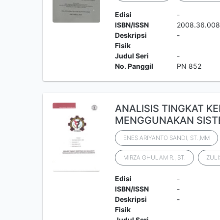
Edisi
-
ISBN/ISSN
2008.36.00
Deskripsi
-
Fisik
Judul Seri
-
No. Panggil
PN 852
ANALISIS TINGKAT K
MENGGUNAKAN SISTE
ENES ARIYANTO SANDI, ST.,MM
MIRZA GHULAM R., ST.
ZULI
Edisi
-
ISBN/ISSN
-
Deskripsi
-
Fisik
Judul Seri
-