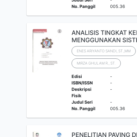
No. Panggil
005.36
ANALISIS TINGKAT K
MENGGUNAKAN SISTE
ENES ARIYANTO SANDI, ST.,MM
MIRZA GHULAM R., ST.
Edisi
-
ISBN/ISSN
-
Deskripsi
-
Fisik
Judul Seri
-
No. Panggil
005.36
PENELITIAN PAVING