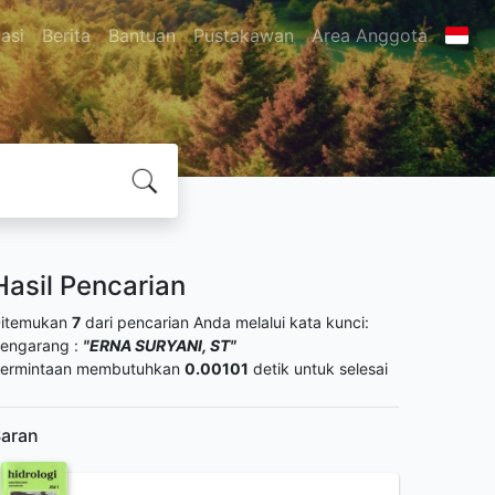
asi
Berita
Bantuan
Pustakawan
Area Anggota
Hasil Pencarian
itemukan
7
dari pencarian Anda melalui kata kunci:
engarang :
"ERNA SURYANI, ST"
ermintaan membutuhkan
0.00101
detik untuk selesai
aran