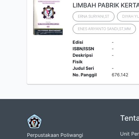
LIMBAH PABRIK KERT
ERNA SURYANI,ST
DIYAH YU
ENES ARIYANTO SANDI,ST,MM
Edisi
-
ISBN/ISSN
-
Deskripsi
-
Fisik
Judul Seri
-
No. Panggil
676.142
Tent
Unit Pe
Perpustakaan Poliwangi