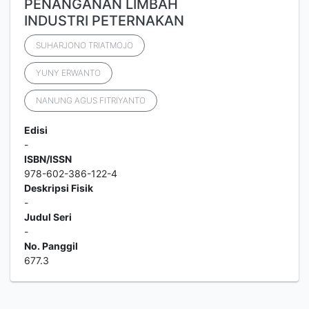
PENANGANAN LIMBAH
INDUSTRI PETERNAKAN
SUHARJONO TRIATMOJO
YUNY ERWANTO
NANUNG AGUS FITRIYANTO
Edisi
-
ISBN/ISSN
978-602-386-122-4
Deskripsi Fisik
-
Judul Seri
-
No. Panggil
677.3